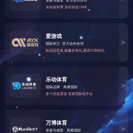
内部办公：
友情链接：
亚娱体育app官网(中国)有限公司 - 官网
|
乐竞在线注册
|
必一平
台
|
世界杯官方网站
|
开云集团官网
|
华体会网页版
|
乐鱼在线
|
爱体育手机网页版登录入口
|
九游官方版web站入口
|
免责声明
|
联系我们
|
中央网信办违法和不良信息举报中心
|
地址：那洪大道12号创意产业园8楼 热线电话：0771-4950297 举报电话
Copyright © 2016 All rights reserved
桂公网安备 45010502000066号
桂ICP备14006464号-1