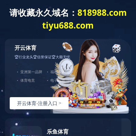
您好，欢迎访问南宁五象经开产业投资集团有限责任公司官方网
南宁五象经开
HOME
INTRODUCTION
NEWS
TRENDS
网站首页
集团概况
新闻中心
公司业务
当前位置：首页 -> 党建
党建团建
党建团建
创先争优