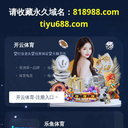
您好，欢迎访问南宁五象经开产业投资集团有限责任公司官方网
南宁五象经开
HOME
INTRODUCTION
NEWS
TRENDS
网站首页
集团概况
新闻中心
公司业务
当前位置：首页 -> 党务
党建团建
党务公开
创先争优