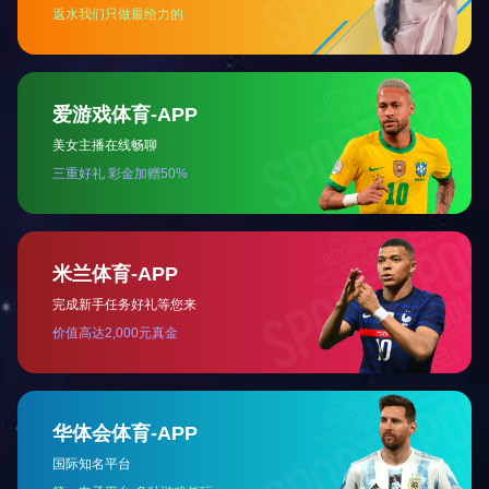
联系人：梁
2.采购代
地址：广西
项目联系人