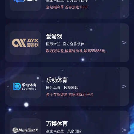
里、绿港•金阳产
（最终用电量以
量，满足采购人
付采购人配合售
服务期：一年
二、采购公
竞争性磋商
竞争性磋商
顾问有限公司网（
（
www.advertisew
（
http://nnwxxq.
三、评审日