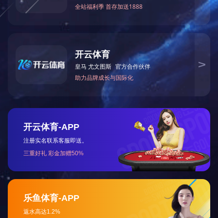
评审日期：
评审地点：
15层1503室)
四、成交人
成交人：云
成交人地址
成交价格：
五、联系方
1.采购人名
地址：南宁