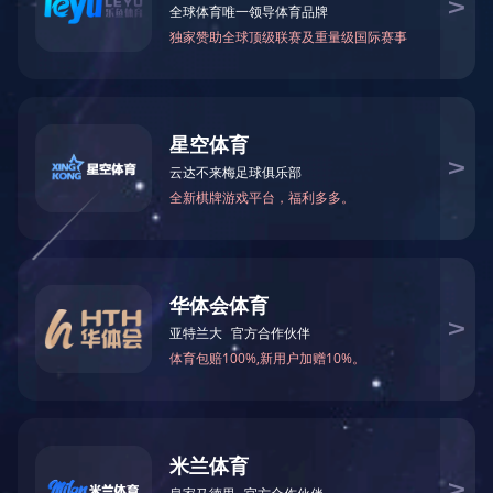
创意产
领导关怀
招商引资
一、采购项目
通知公告
二、
采购
项目
开云链接官网
三、
采购
方式
四、
磋商响应
五、流标原因
六、
公告
发布
广西南宁五
团有限责任公司
七、联系方式