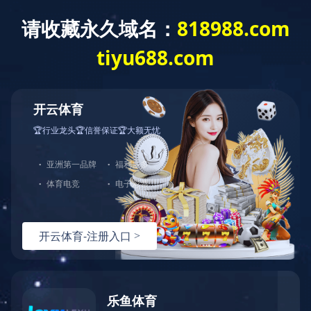
您好，欢迎访问南宁五象经开产业投资集团有限责任公司官方网
南宁五象经开
HOME
INTRODUCTION
NEWS
TRENDS
网站首页
集团概况
新闻中心
公司业务
当前位置：首页 -> 集团
新闻中心
集团要闻
集团要闻