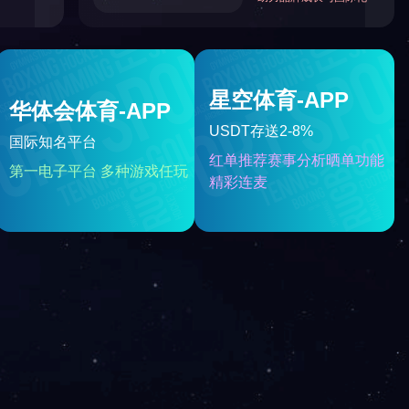
71-4739076
公司
体育手机网页版登录入口
|
九游官方版web站入口
|
报·辟谣平台
|