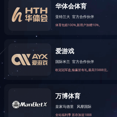
领导关怀
招商引资
一、
通知公告
二、
开云链接官网
（
¥185,3
三
、
五象经开
四
、
己的权益
集团纪检
五
、