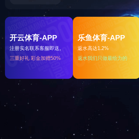
内部办公：
友情链接：
亚娱体育app官网(中国)有限公司 - 官网
|
乐竞在线注册
|
必一平
免责声明
|
联系我们
|
中央网信办违法和不良信息举