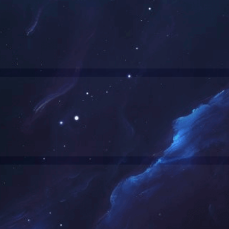
绿港•金阳产业城（一期）网
来源：本站 | 作者：本站 | 发布时间：2025-09
项目名称：
绿港
•金阳产业城（一期）网络工程
成交供
应商：新三科技有限公司，
成交价
:壹拾
50.28）
。
公告媒介：
广西南宁五象新区规划建设
管理委员
产业投资集团有限责任公司网站
http://nnlgjt.com/
成交结果公告期限：自成交结果公告发布之日起
受到损害的，可以在成交结果公告期限届满之日
监察
室
提出质疑，逾期将不再受理。
联系事项：梁工
，电话：
0771-4950175