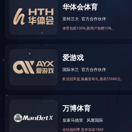
领导关怀
招商引资
通知公告
开云链接官网
广西
央广网
2025-05-25 08:
5月