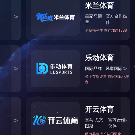
容实验室项目开工建设
-26 | 浏览：3000
项目开工建设
到，广西壮族自治区医疗器械检测中心电磁兼容