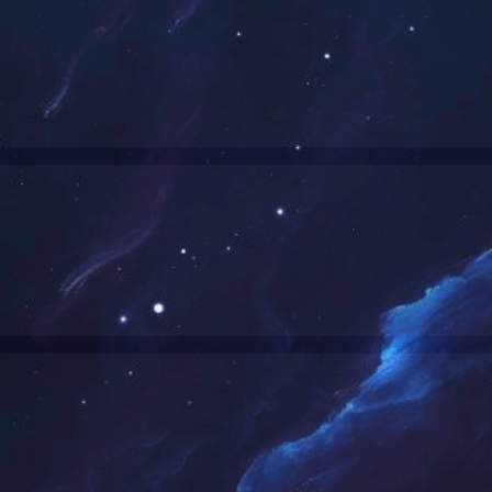
【央广网】广西首个10米法电磁兼
来源：本站 | 作者：本站 | 发布时间：2025-05
首个10米法电磁兼容实验室
50
发布于北京
央广网官方账号
+
关注
22日，记者从五象新区(自贸试验区南宁片区)管委会了解