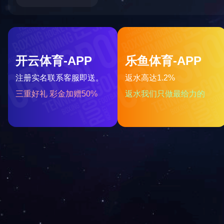
续建项目
据了解
平方米，
房，建筑高
该项
中出现的
各项建设工
内部办公：
友情链接：
亚娱体育app官网(中国)有限公司 - 官网
|
乐竞在线注册
|
必一平