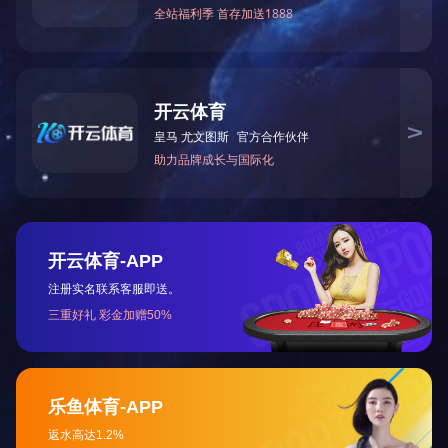
8月6日顺利通过
建成后将提升吴
场所和更优质的
两个民生民
的答卷，对经开
济区核心区的区
民之心和殷殷爱
内部办公：
友情链接：