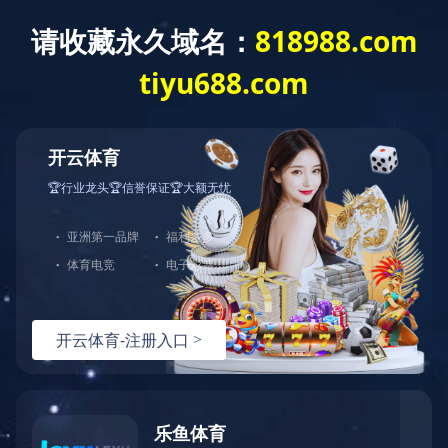
您好，欢迎访问南宁五象经开产业投资集团有限责任公司官方网
南宁五象经开
HOME
INTRODUCTION
NEWS
TRENDS
网站首页
集团概况
新闻中心
公司业务
当前位置：首页 -> 项目
公司业务
项目建设
经营销售