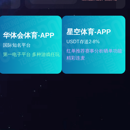
大开启、肯德基·欢乐里店隆重开业、欢
目内举行，掀起了一番招商引资热潮，
逾6万平方米，项目周边人流量大，在
动、购物、娱乐于一体的邻里商业综合
万居民提供了一个休闲、娱乐、购物的
区域商业的加速发展注入新动力。
项资源优势，保持拼抢赶超的进取姿
放招商引资的活力和潜力，推动优化营
业、生物医药和先进装备制造的集聚
态宜居城市的产城融合示范区，以优异