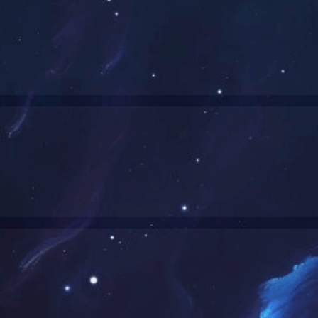
开局即发力 奋楫争先启新程——绿港·欢乐里
来源：本站 | 作者：本站 | 发布时间：2022-02
周末看电影，家住普罗旺斯小区的李女士告诉笔
能带着家人驱车几公里到大型商业广场看电影。
乐里传来好消息，民族影城签约进驻该项目，为
。
22年伊始，开云(中国)广泛凝聚全员奋战首季“
四五”规划战略目标，以“早抓快干一季度，稳中
助力商家开业活动、提升项目商业氛围等举措，
“漂亮仗”
，为实现全年
“再续精彩”目标奠定坚实
民族影城、桂江南餐饮、重庆巴人堂老火锅、奶