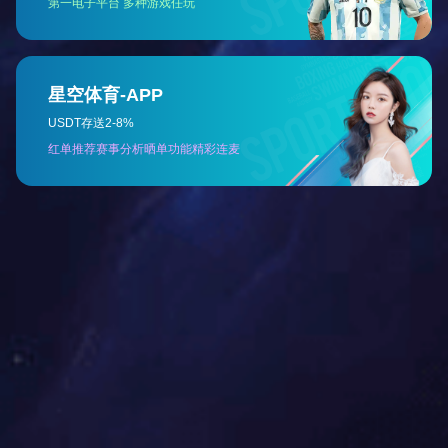
在充分提炼项目
方式，积极向全
项目定位，提升
疫情影响的不利
边居民“
愿意来、
开云(中国
目的招商面积约
8
致力于打造孩子
求，提升了居民
下一步，开
广大人民群众的