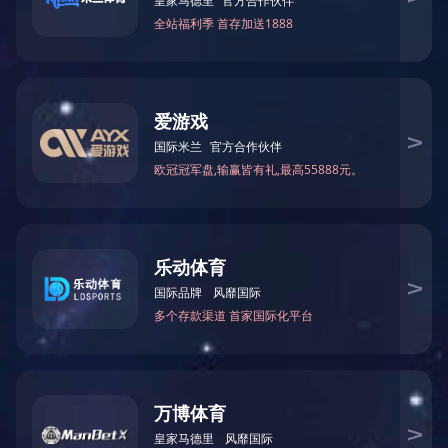
如何才能填
南宁经开区
以居
仅可以
“盘”活
力，促进该片区
如何才能充
项目
建设伊始，
长，又结合经开
育机构、体育、
筹，
并
不断优化
商铺
，建设
内容
书、社区管理和
利民的综合场所