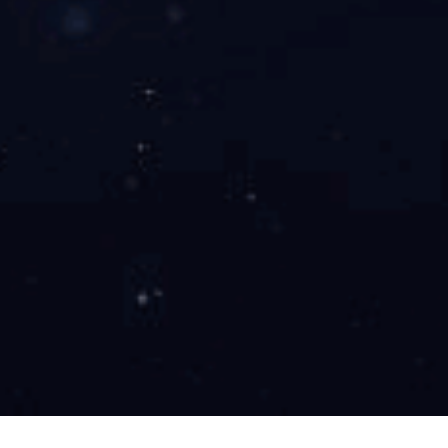
内部办公：
友情链接：
亚娱体育app官网(中国)有限公司 - 官网
|
乐竞在线注册
|
必一平
台
|
世界杯官方网站
|
开云集团官网
|
华体会网页版
|
乐鱼在线
|
爱体育手机网页版登录入口
|
九游官方版web站入口
|
免责声明
|
联系我们
|
中央网信办违法和不良信息举报中心
|
地址：那洪大道12号创意产业园8楼 热线电话：0771-4950297 举报电话
Copyright © 2016 All rights reserved
桂公网安备 45010502000066号
桂ICP备14006464号-1