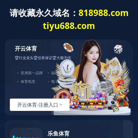
您好，欢迎访问南宁五象经开产业投资集团有限责任公司官方网
南宁五象经开
HOME
INTRODUCTION
NEWS
TRENDS
网站首页
集团概况
新闻中心
公司业务
当前位置：首页 -> 项目
项目展示
绿港·尚尊一
项目展示